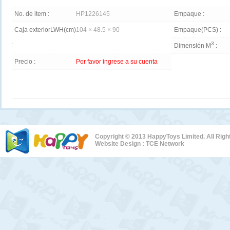
No. de item :
HP1226145
Empaque :
Caja exteriorLWH(cm)
104 × 48.5 × 90
Empaque(PCS) :
3
:
Dimensión M
:
Precio :
Por favor ingrese a su cuenta
Copyright © 2013 HappyToys Limited. All Rig
Website Design :
TCE Network