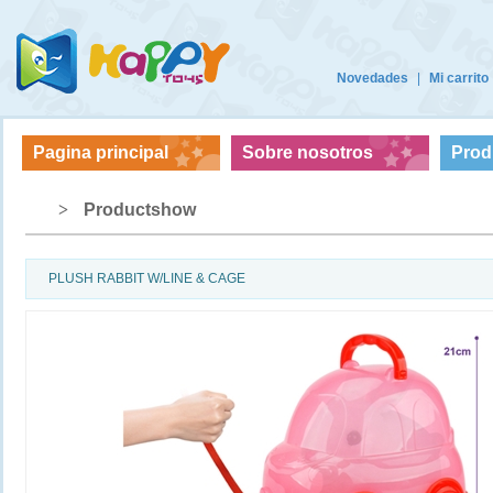
Novedades
|
Mi carrito
Pagina principal
Sobre nosotros
Prod
>
Productshow
PLUSH RABBIT W/LINE & CAGE